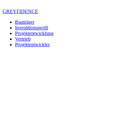
Zum
Inhalt
GREYFIDENCE
springen
Bauträger
Investitionsprofil
Projektentwicklung
Vertrieb
Projektentwickler