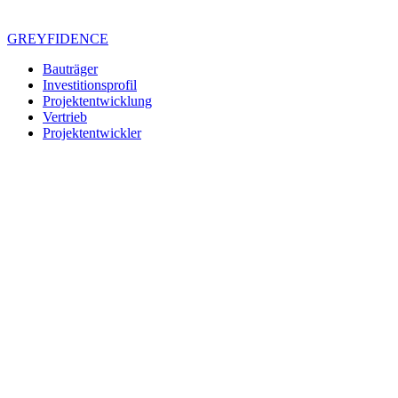
Zum
Inhalt
GREYFIDENCE
springen
Bauträger
Investitionsprofil
Projektentwicklung
Vertrieb
Projektentwickler