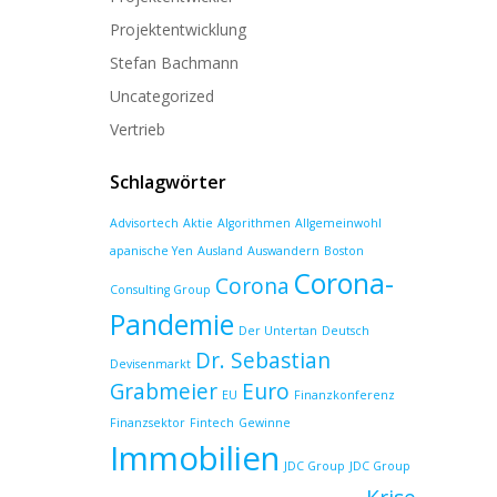
Projektentwicklung
Stefan Bachmann
Uncategorized
Vertrieb
Schlagwörter
Advisortech
Aktie
Algorithmen
Allgemeinwohl
apanische Yen
Ausland
Auswandern
Boston
Corona-
Corona
Consulting Group
Pandemie
Der Untertan
Deutsch
Dr. Sebastian
Devisenmarkt
Grabmeier
Euro
EU
Finanzkonferenz
Finanzsektor
Fintech
Gewinne
Immobilien
JDC Group
JDC Group