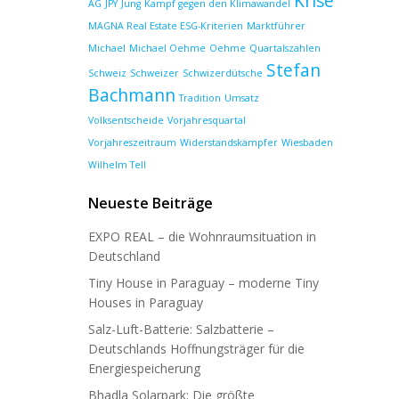
Krise
AG
JPY
Jung
Kampf gegen den Klimawandel
MAGNA Real Estate ESG-Kriterien
Marktführer
Michael
Michael Oehme
Oehme
Quartalszahlen
Stefan
Schweiz
Schweizer
Schwizerdütsche
Bachmann
Tradition
Umsatz
Volksentscheide
Vorjahresquartal
Vorjahreszeitraum
Widerstandskämpfer
Wiesbaden
Wilhelm Tell
Neueste Beiträge
EXPO REAL – die Wohnraumsituation in
Deutschland
Tiny House in Paraguay – moderne Tiny
Houses in Paraguay
Salz-Luft-Batterie: Salzbatterie –
Deutschlands Hoffnungsträger für die
Energiespeicherung
Bhadla Solarpark: Die größte