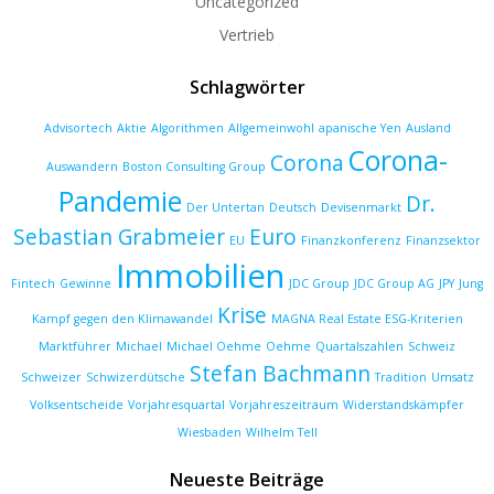
Uncategorized
Vertrieb
Schlagwörter
Advisortech
Aktie
Algorithmen
Allgemeinwohl
apanische Yen
Ausland
Corona-
Corona
Auswandern
Boston Consulting Group
Pandemie
Dr.
Der Untertan
Deutsch
Devisenmarkt
Sebastian Grabmeier
Euro
EU
Finanzkonferenz
Finanzsektor
Immobilien
Fintech
Gewinne
JDC Group
JDC Group AG
JPY
Jung
Krise
Kampf gegen den Klimawandel
MAGNA Real Estate ESG-Kriterien
Marktführer
Michael
Michael Oehme
Oehme
Quartalszahlen
Schweiz
Stefan Bachmann
Schweizer
Schwizerdütsche
Tradition
Umsatz
Volksentscheide
Vorjahresquartal
Vorjahreszeitraum
Widerstandskämpfer
Wiesbaden
Wilhelm Tell
Neueste Beiträge