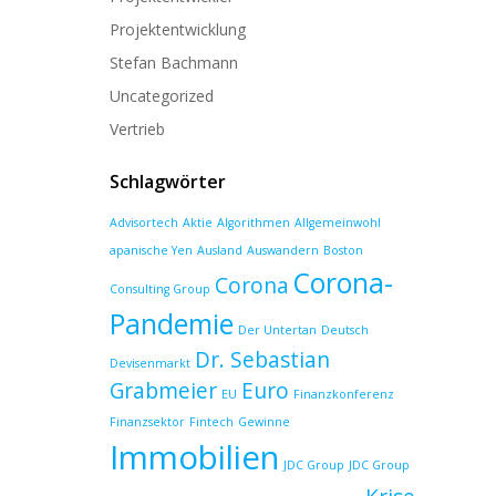
Projektentwicklung
Stefan Bachmann
Uncategorized
Vertrieb
Schlagwörter
Advisortech
Aktie
Algorithmen
Allgemeinwohl
apanische Yen
Ausland
Auswandern
Boston
Corona-
Corona
Consulting Group
Pandemie
Der Untertan
Deutsch
Dr. Sebastian
Devisenmarkt
Grabmeier
Euro
EU
Finanzkonferenz
Finanzsektor
Fintech
Gewinne
Immobilien
JDC Group
JDC Group