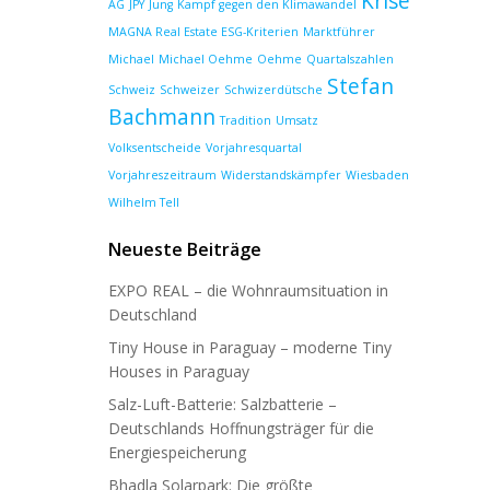
Krise
AG
JPY
Jung
Kampf gegen den Klimawandel
MAGNA Real Estate ESG-Kriterien
Marktführer
Michael
Michael Oehme
Oehme
Quartalszahlen
Stefan
Schweiz
Schweizer
Schwizerdütsche
Bachmann
Tradition
Umsatz
Volksentscheide
Vorjahresquartal
Vorjahreszeitraum
Widerstandskämpfer
Wiesbaden
Wilhelm Tell
Neueste Beiträge
EXPO REAL – die Wohnraumsituation in
Deutschland
Tiny House in Paraguay – moderne Tiny
Houses in Paraguay
Salz-Luft-Batterie: Salzbatterie –
Deutschlands Hoffnungsträger für die
Energiespeicherung
Bhadla Solarpark: Die größte