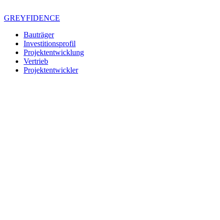
Zum
Inhalt
GREYFIDENCE
springen
Bauträger
Investitionsprofil
Projektentwicklung
Vertrieb
Projektentwickler